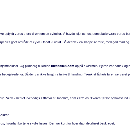
 have opfyldt vores store drøm om en cykeltur. Vi havde lejet et hus, som skulle være vores ba
et specielt godt område at cykle i fandt vi ud af. Så det blev en slappe-af-ferie, med god mad og 
på hjemmesider. Og pludselig dukkede
bikeitalien.com
op på skærmen. Ejeren var dansk og 
gejstrede for. Så der var ikke langt fra tanke til handling. Tænk at få hele turen serveret p
up. Vi blev hentet i Venedigs lufthavn af Joachim, som kørte os til vores første opholdssted i
nesker.
, hvordan kortene skulle læses. Der var kort for hver dag, detaljeret beskrevet.