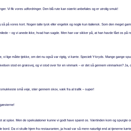
ger. Vi fik vores udfordringer. Den blå rute kan stærkt anbefales og er utrolig smuk!
og så på vores kort. Nogen talte tysk eller engelsk og nogle kun italiensk. Som den meget gam
og smilede – og vi anede ikke, hvad han sagde. Men han var sikker på, at han havde fået os på re
 vi lige måtte tjekke, om det nu også var rigtig, vi kørte. Specielt Y-kryds. Mange gange spu
eskrivelsen stod en græsvej, og vi stod over for en vinmark – er det så gennem vinmarken? Ja, 
e smukkeste små veje, stier gennem skov, væk fra al trafik – super!
 gæsterne!
et at spise. Men de spekulationer kunne vi godt have sparet os. Værtinden kom og spurgte o
tille bord. Da vi skulle hjem fra restauranten, ja hvad var så mere naturligt end at tjenerne kørt