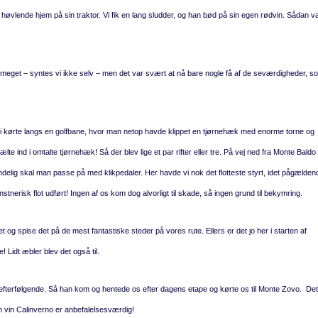
 høvlende hjem på sin traktor. Vi fik en lang sludder, og han bød på sin egen rødvin. Sådan v
 for meget – syntes vi ikke selv – men det var svært at nå bare nogle få af de seværdigheder, s
 vi kørte langs en golfbane, hvor man netop havde klippet en tjørnehæk med enorme torne og
ælte ind i omtalte tjørnehæk! Så der blev lige et par rifter eller tre. På vej ned fra Monte Baldo
elig skal man passe på med klikpedaler. Her havde vi nok det flotteste styrt, idet pågælden
tnerisk flot udført! Ingen af os kom dog alvorligt til skade, så ingen grund til bekymring.
og spise det på de mest fantastiske steder på vores rute. Ellers er det jo her i starten af
 Lidt æbler blev det også til.
 efterfølgende. Så han kom og hentede os efter dagens etape og kørte os til Monte Zovo. Det
en vin Calinverno er anbefalelsesværdig!