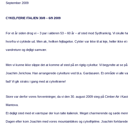
September 2009
CYKELFERIE ITALIEN 30/8 – 6/9 2009
For et år siden drog vi – 3 par i alderen 53 – 60 år – af sted mod Sydfrankrig. Vi skulle
hvorfra vi cyklede ud. Men ak, hvilken fejltagelse. Cykler var ikke til at leje, heller ikke 
vandreture og dejligt samvær.
Men vi kunne ikke slippe det at komme af sted på en rigtig cykeltur. Vi begyndte at se 
Joachim Jerichow. Han arrangerede cykelture ved bl.a. Gardasøen. Et område vi alle var be
fad! Vi gik straks i gang med at cykeltræne!
Store var derfor vores forventninger, da vi den 30. august 2009 steg på Cimber Air i Kastr
Mantova.
Et dejligt sted med et værtspar der kun talte italiensk. Meget charmerende og søde men
Dagen efter kom Joachim med vores mountainbikes og cykelhjelme. Joachim forklarede os