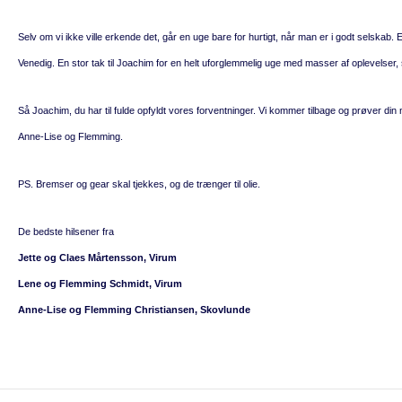
Selv om vi ikke ville erkende det, går en uge bare for hurtigt, når man er i godt selskab. 
Venedig. En stor tak til Joachim for en helt uforglemmelig uge med masser af oplevelser,
Så Joachim, du har til fulde opfyldt vores forventninger. Vi kommer tilbage og prøver din n
Anne-Lise og Flemming.
PS. Bremser og gear skal tjekkes, og de trænger til olie.
De bedste hilsener fra
Jette og Claes Mårtensson, Virum
Lene og Flemming Schmidt, Virum
Anne-Lise og Flemming Christiansen, Skovlunde