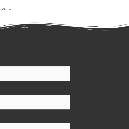
sivo
→