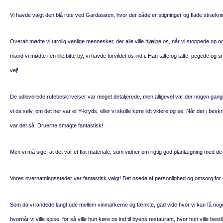
Vi havde valgt den blå rute ved Gardasøen, hvor der både er stigninger og flade stræknin
Overalt mødte vi utrolig venlige mennesker, der alle ville hjælpe os, når vi stoppede op 
mand vi mødte i en lille bitte by, vi havde forvildet os ind i. Han talte og talte, pegede 
vej!
De udleverede rutebeskrivelser var meget detaljerede, men alligevel var der nogen gange,
vi os selv, om det her var et Y-kryds, eller vi skulle køre lidt videre og se. Når der i b
var det så. Druerne smagte fantastisk!
Men vi må sige, at det var et flot materiale, som vidner om rigtig god planlægning med d
Vores overnatningssteder var fantastisk valgt! Det osede af personlighed og omsorg for
Som da vi landede langt ude mellem vinmarkerne og tænkte, gad vide hvor vi kan få nog
hvornår vi ville spise, for så ville hun køre os ind til byens restaurant, hvor hun ville bes