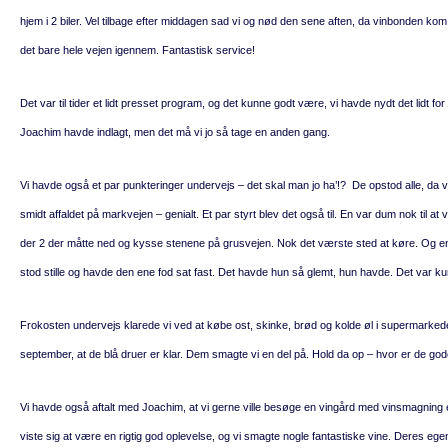
hjem i 2 biler. Vel tilbage efter middagen sad vi og nød den sene aften, da vinbonden kom
det bare hele vejen igennem. Fantastisk service!
Det var til tider et lidt presset program, og det kunne godt være, vi havde nydt det lidt
Joachim havde indlagt, men det må vi jo så tage en anden gang.
Vi havde også et par punkteringer undervejs – det skal man jo ha’!? De opstod alle, da
smidt affaldet på markvejen – genialt. Et par styrt blev det også til. En var dum nok til at v
der 2 der måtte ned og kysse stenene på grusvejen. Nok det værste sted at køre. Og end
stod stille og havde den ene fod sat fast. Det havde hun så glemt, hun havde. Det var kuns
Frokosten undervejs klarede vi ved at købe ost, skinke, brød og kolde øl i supermarkedet 
september, at de blå druer er klar. Dem smagte vi en del på. Hold da op – hvor er de gode!
Vi havde også aftalt med Joachim, at vi gerne ville besøge en vingård med vinsmagning
viste sig at være en rigtig god oplevelse, og vi smagte nogle fantastiske vine. Deres eg