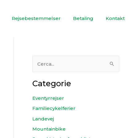
Rejsebestemmelser
Betaling
Kontakt
C
e
Categorie
r
c
Eventyrrejser
a
Familiecykelferier
:
Landevej
Mountainbike