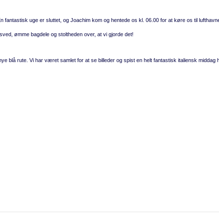
En fantastisk uge er sluttet, og Joachim kom og hentede os kl. 06.00 for at køre os til lufthavn
 sved, ømme bagdele og stoltheden over, at vi gjorde det!
ye blå rute. Vi har været samlet for at se billeder og spist en helt fantastisk italiensk middag